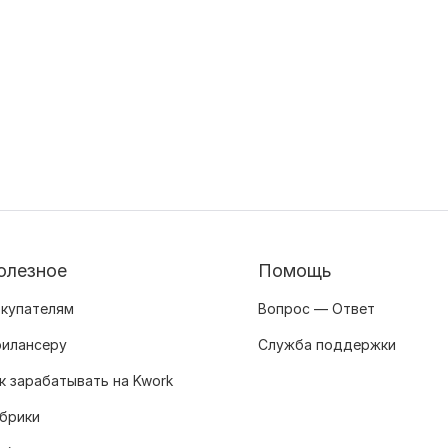
олезное
Помощь
купателям
Вопрос — Ответ
илансеру
Служба поддержки
к зарабатывать на Kwork
брики