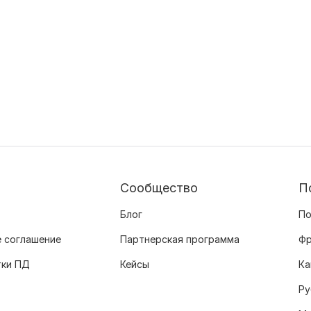
Сообщество
П
Блог
По
 соглашение
Партнерская программа
Фр
тки ПД
Кейсы
Ка
Ру