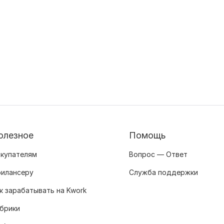
олезное
Помощь
купателям
Вопрос — Ответ
илансеру
Служба поддержки
к зарабатывать на Kwork
брики