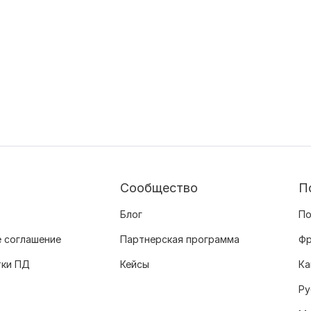
Сообщество
П
Блог
По
 соглашение
Партнерская программа
Фр
тки ПД
Кейсы
Ка
Ру