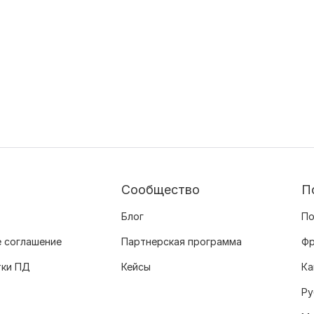
Сообщество
П
Блог
По
 соглашение
Партнерская программа
Фр
тки ПД
Кейсы
Ка
Ру