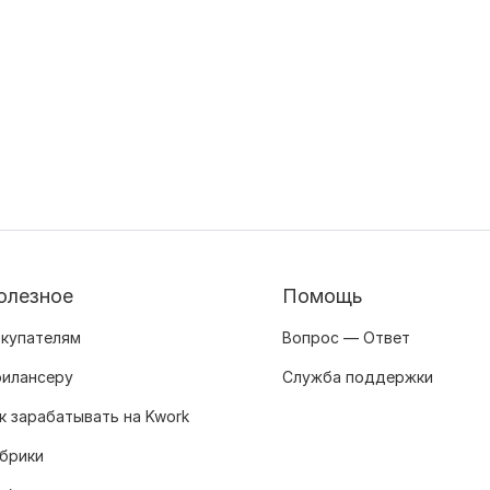
олезное
Помощь
купателям
Вопрос — Ответ
илансеру
Служба поддержки
к зарабатывать на Kwork
брики