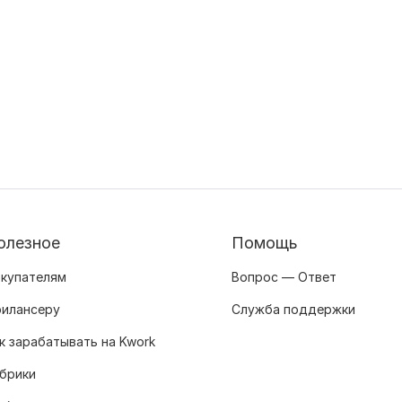
олезное
Помощь
купателям
Вопрос — Ответ
илансеру
Служба поддержки
к зарабатывать на Kwork
брики