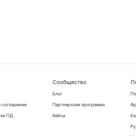
Сообщество
П
Блог
По
 соглашение
Партнерская программа
Фр
тки ПД
Кейсы
Ка
Ру