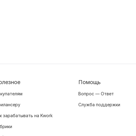
олезное
Помощь
купателям
Вопрос — Ответ
илансеру
Служба поддержки
к зарабатывать на Kwork
брики