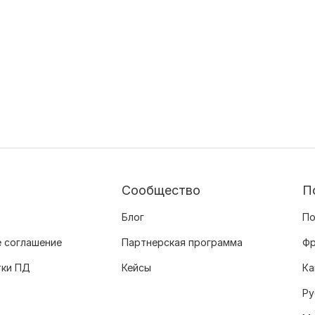
Сообщество
П
Блог
По
 соглашение
Партнерская программа
Фр
тки ПД
Кейсы
Ка
Ру