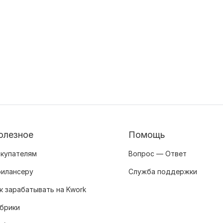
олезное
Помощь
купателям
Вопрос — Ответ
илансеру
Служба поддержки
к зарабатывать на Kwork
брики