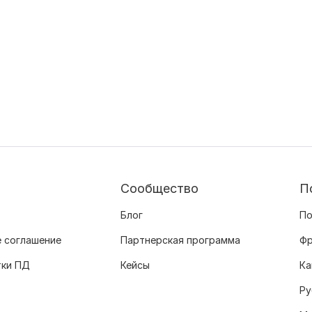
Сообщество
П
Блог
По
 соглашение
Партнерская программа
Фр
тки ПД
Кейсы
Ка
Ру