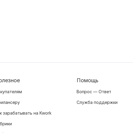
олезное
Помощь
купателям
Вопрос — Ответ
илансеру
Служба поддержки
к зарабатывать на Kwork
брики