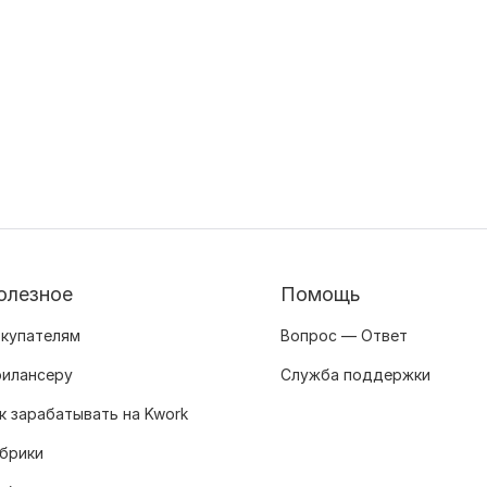
олезное
Помощь
купателям
Вопрос — Ответ
илансеру
Служба поддержки
к зарабатывать на Kwork
брики