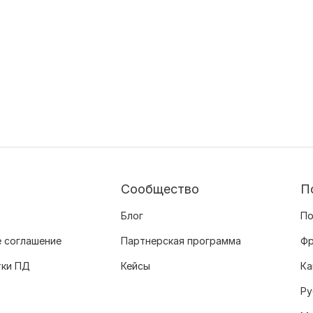
Сообщество
П
Блог
По
 соглашение
Партнерская программа
Фр
тки ПД
Кейсы
Ка
Ру