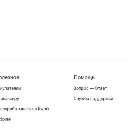
олезное
Помощь
купателям
Вопрос — Ответ
илансеру
Служба поддержки
к зарабатывать на Kwork
брики