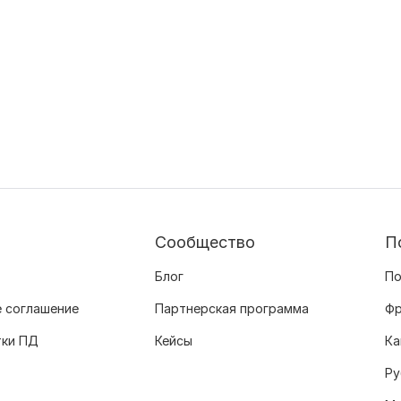
Сообщество
П
Блог
По
 соглашение
Партнерская программа
Фр
тки ПД
Кейсы
Ка
Ру