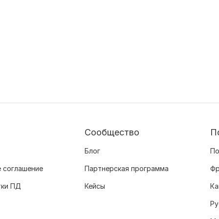
Сообщество
П
Блог
По
 соглашение
Партнерская программа
Фр
тки ПД
Кейсы
Ка
Ру