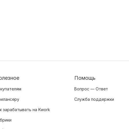
олезное
Помощь
купателям
Вопрос — Ответ
илансеру
Служба поддержки
к зарабатывать на Kwork
брики