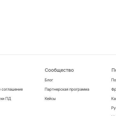
Сообщество
П
Блог
По
 соглашение
Партнерская программа
Фр
тки ПД
Кейсы
Ка
Ру