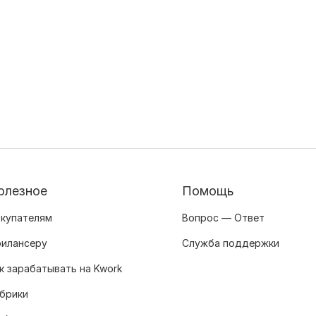
олезное
Помощь
купателям
Вопрос — Ответ
илансеру
Служба поддержки
к зарабатывать на Kwork
брики