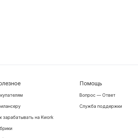
олезное
Помощь
купателям
Вопрос — Ответ
илансеру
Служба поддержки
к зарабатывать на Kwork
брики