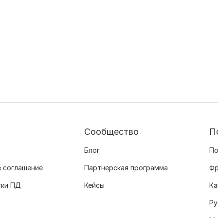
Сообщество
П
Блог
По
 соглашение
Партнерская программа
Фр
тки ПД
Кейсы
Ка
Ру