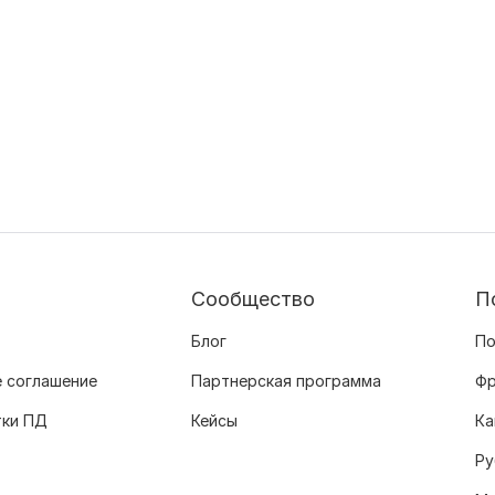
Сообщество
П
Блог
По
 соглашение
Партнерская программа
Фр
тки ПД
Кейсы
Ка
Ру