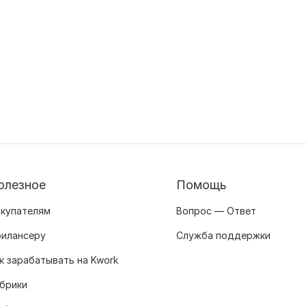
олезное
Помощь
купателям
Вопрос — Ответ
илансеру
Служба поддержки
к зарабатывать на Kwork
брики