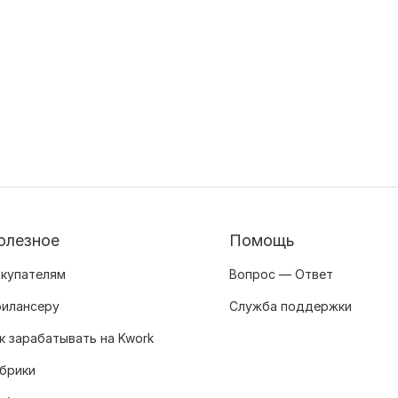
олезное
Помощь
купателям
Вопрос — Ответ
илансеру
Служба поддержки
к зарабатывать на Kwork
брики