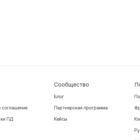
Сообщество
П
Блог
По
 соглашение
Партнерская программа
Фр
тки ПД
Кейсы
Ка
Ру