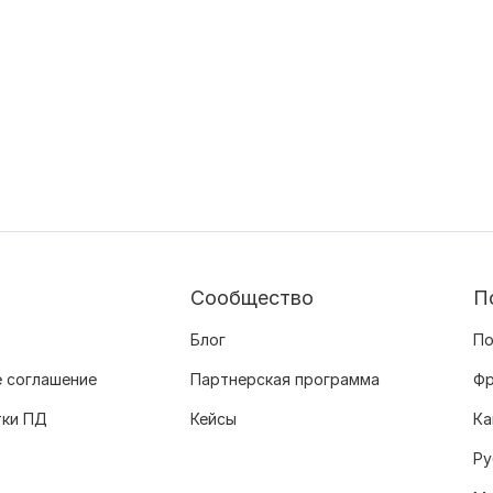
Сообщество
П
Блог
По
 соглашение
Партнерская программа
Фр
тки ПД
Кейсы
Ка
Ру