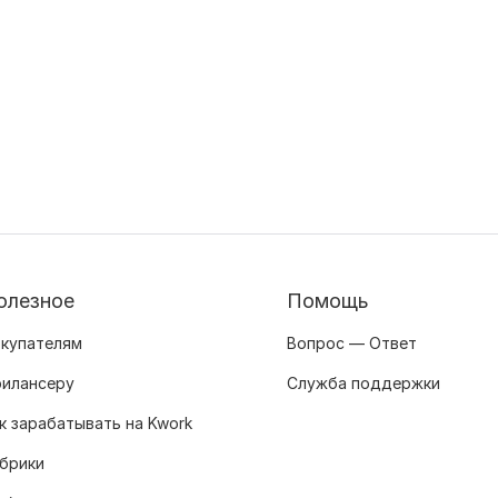
олезное
Помощь
купателям
Вопрос — Ответ
илансеру
Служба поддержки
к зарабатывать на Kwork
брики