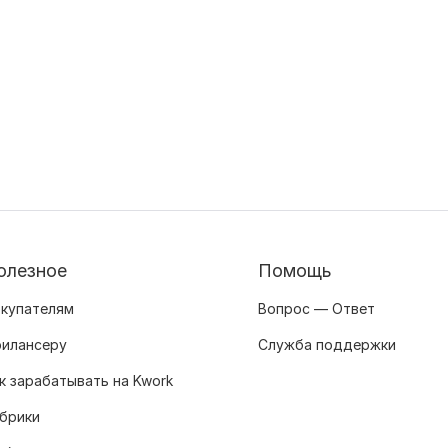
олезное
Помощь
купателям
Вопрос — Ответ
илансеру
Служба поддержки
к зарабатывать на Kwork
брики