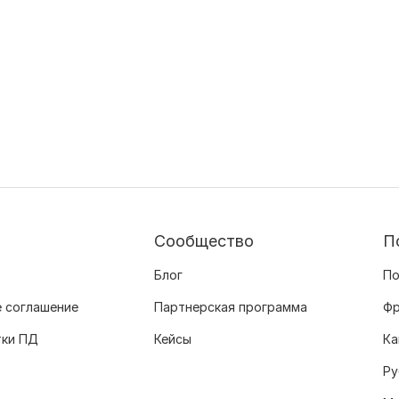
Сообщество
П
Блог
По
 соглашение
Партнерская программа
Фр
тки ПД
Кейсы
Ка
Ру