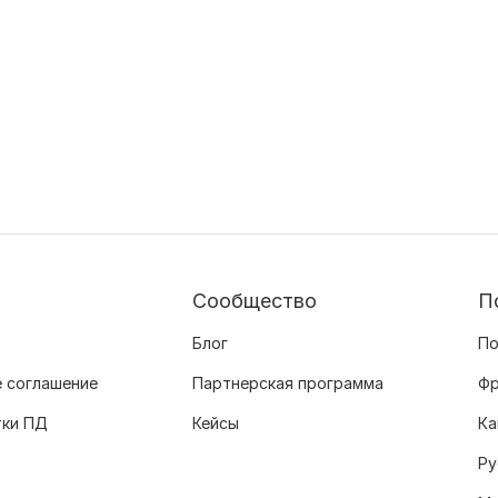
Сообщество
П
Блог
По
 соглашение
Партнерская программа
Фр
тки ПД
Кейсы
Ка
Ру