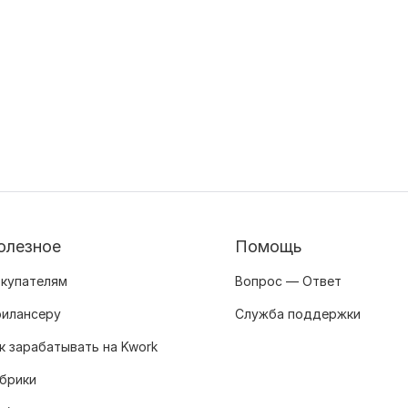
олезное
Помощь
купателям
Вопрос — Ответ
илансеру
Служба поддержки
к зарабатывать на Kwork
брики