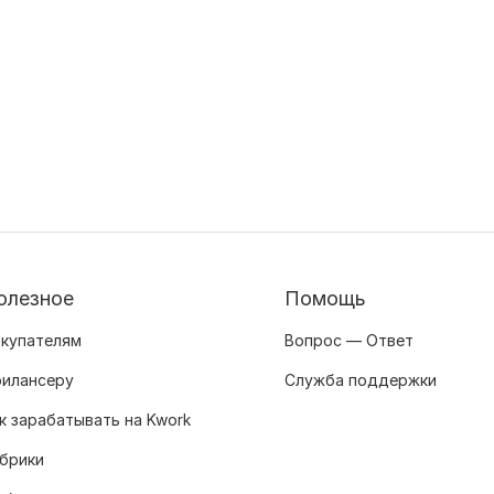
олезное
Помощь
купателям
Вопрос — Ответ
илансеру
Служба поддержки
к зарабатывать на Kwork
брики