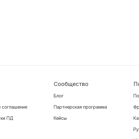
Сообщество
П
Блог
По
 соглашение
Партнерская программа
Фр
тки ПД
Кейсы
Ка
Ру