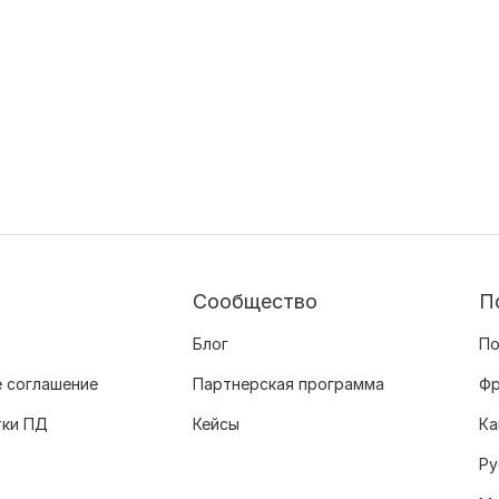
Сообщество
П
Блог
По
 соглашение
Партнерская программа
Фр
тки ПД
Кейсы
Ка
Ру