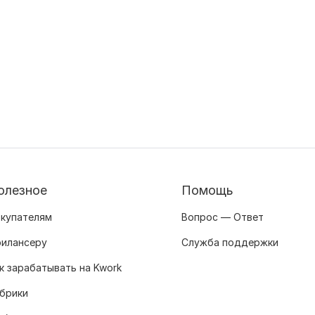
олезное
Помощь
купателям
Вопрос — Ответ
илансеру
Служба поддержки
к зарабатывать на Kwork
брики