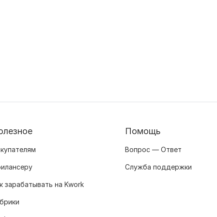
олезное
Помощь
купателям
Вопрос — Ответ
илансеру
Служба поддержки
к зарабатывать на Kwork
брики