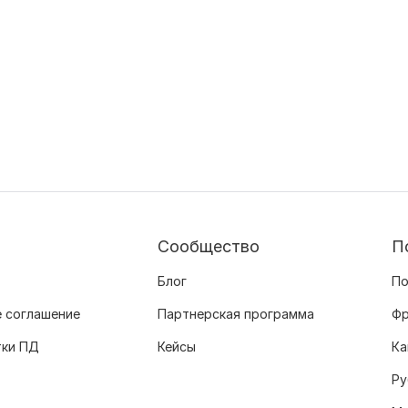
Сообщество
П
Блог
По
 соглашение
Партнерская программа
Фр
тки ПД
Кейсы
Ка
Ру