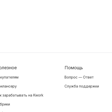
олезное
Помощь
купателям
Вопрос — Ответ
илансеру
Служба поддержки
к зарабатывать на Kwork
брики