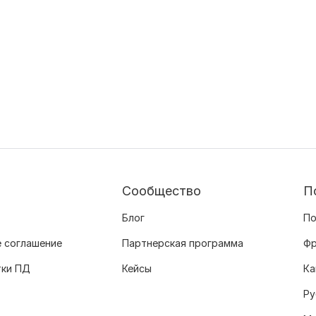
Сообщество
П
Блог
По
 соглашение
Партнерская программа
Фр
тки ПД
Кейсы
Ка
Ру