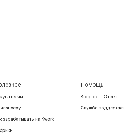
олезное
Помощь
купателям
Вопрос — Ответ
илансеру
Служба поддержки
к зарабатывать на Kwork
брики