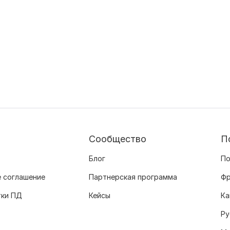
Сообщество
П
Блог
По
 соглашение
Партнерская программа
Фр
тки ПД
Кейсы
Ка
Ру