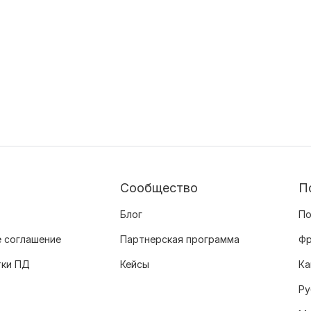
Сообщество
П
Блог
По
 соглашение
Партнерская программа
Фр
тки ПД
Кейсы
Ка
Ру