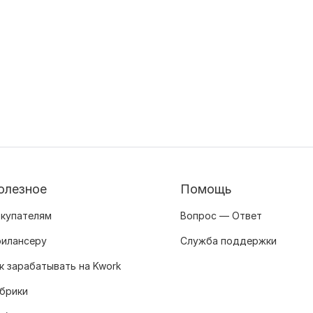
олезное
Помощь
купателям
Вопрос — Ответ
илансеру
Служба поддержки
к зарабатывать на Kwork
брики