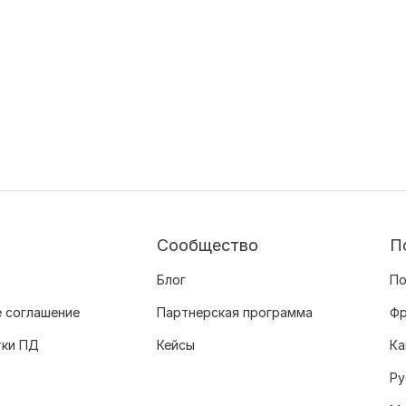
Сообщество
П
Блог
По
 соглашение
Партнерская программа
Фр
тки ПД
Кейсы
Ка
Ру