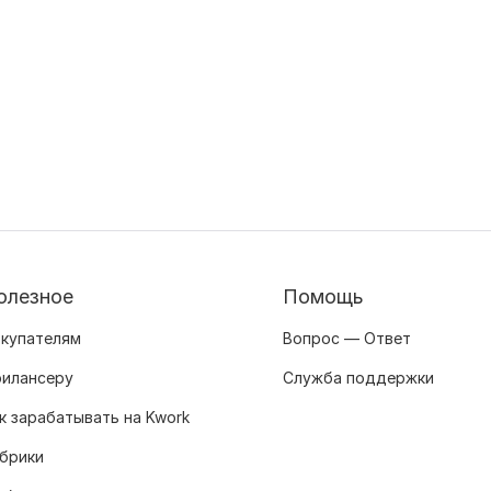
олезное
Помощь
купателям
Вопрос — Ответ
илансеру
Служба поддержки
к зарабатывать на Kwork
брики