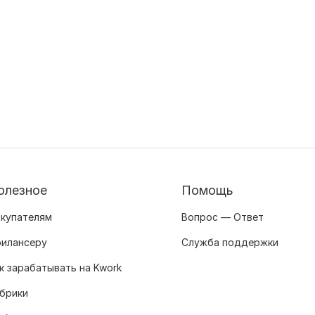
олезное
Помощь
купателям
Вопрос — Ответ
илансеру
Служба поддержки
к зарабатывать на Kwork
брики