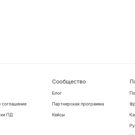
Сообщество
П
Блог
По
 соглашение
Партнерская программа
Фр
тки ПД
Кейсы
Ка
Ру