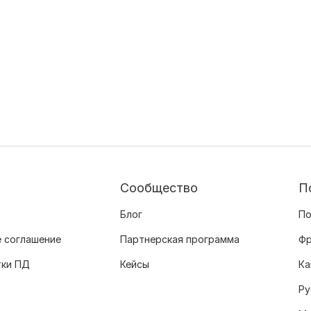
Сообщество
П
Блог
По
 соглашение
Партнерская программа
Фр
тки ПД
Кейсы
Ка
Ру