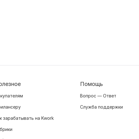
олезное
Помощь
купателям
Вопрос — Ответ
илансеру
Служба поддержки
к зарабатывать на Kwork
брики