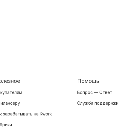
олезное
Помощь
купателям
Вопрос — Ответ
илансеру
Служба поддержки
к зарабатывать на Kwork
брики