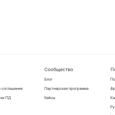
Сообщество
П
Блог
По
 соглашение
Партнерская программа
Фр
тки ПД
Кейсы
Ка
Ру