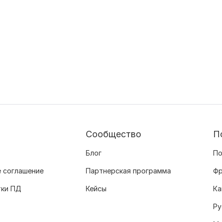
Сообщество
П
Блог
По
 соглашение
Партнерская программа
Фр
тки ПД
Кейсы
Ка
Ру