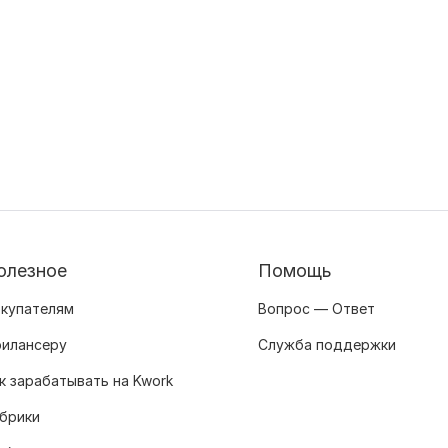
олезное
Помощь
купателям
Вопрос — Ответ
илансеру
Служба поддержки
к зарабатывать на Kwork
брики