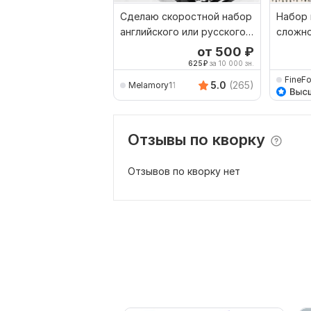
Сделаю скоростной набор
Набор 
английского или русского
сложн
текста в Word
от 500
₽
625
₽
за 10 000 зн.
FineF
5.0
(265)
Melamory11
Отзывы по кворку
Отзывов по кворку нет