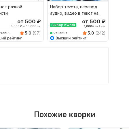
нот разной
Набор текста, перевод
Набор 
ости
аудио, видео в текст на
Перепе
русском языке
картин
от 500
₽
от 500
₽
Выбор Kwork
симво
5,000
₽
за 10 000 зн.
1,000
₽
за 1 час
5.0
(97)
5.0
(242)
oxenEve
vallarius
Emil_
Похожие кворки