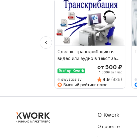
Сделаю транскрибацию из
видео или аудио в текст за
сутки
от 500
₽
Выбор Kwork
1,000
₽
за 1 час
4.9
(436)
swyatoslav
О Kwork
О проекте