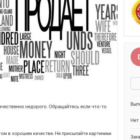
Вып
ачественно недорого. Обращайтесь если что-то
Нет
ом в хорошем качестве. Не присылайте картиники
Зак