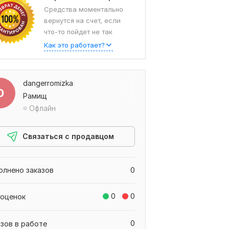
Средства моментально
вернутся на счет, если
что-то пойдет не так
Как это работает?
dangerromizka
D
Рамищ
Офлайн
Связаться с продавцом
олнено заказов
0
0
0
 оценок
0
азов в работе