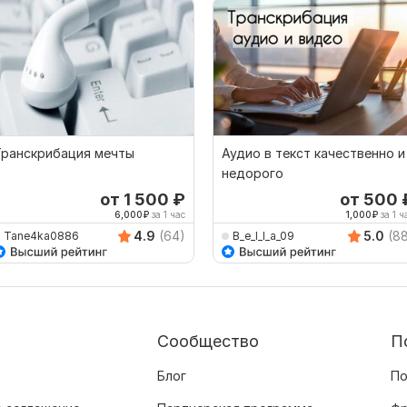
Транскрибация мечты
Аудио в текст качественно и
недорого
от 1 500
₽
от 500
6,000
₽
за 1 час
1,000
₽
за 1 ч
4.9
(64)
5.0
(8
Tane4ka0886
B_e_l_l_a_09
Сообщество
П
Блог
По