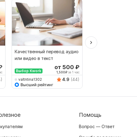
Качественный перевод аудио
В течение часа сдел
или видео в текст
транскрипцию текст
видео или аудиозап
₽
от 500
₽
о
Выбор Kwork
ас
1,500
₽
за 1 час
8)
4.9
(44)
valtntina1302
shatlyk1399
олезное
Помощь
купателям
Вопрос — Ответ