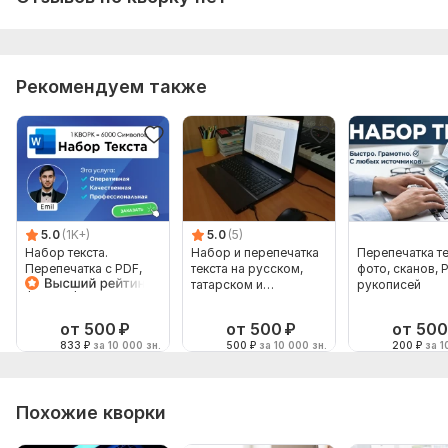
Рекомендуем также
5.0
(1K+)
5.0
(5)
Набор текста.
Набор и перепечатка
Перепечатка те
Перепечатка с PDF,
текста на русском,
фото, сканов, 
фото, картинки, скана
татарском и
рукописей
- 6000 символов
английском языках
от 500
₽
от 500
₽
от 500
833
₽
за 10 000 зн.
500
₽
за 10 000 зн.
200
₽
за 1
Похожие кворки