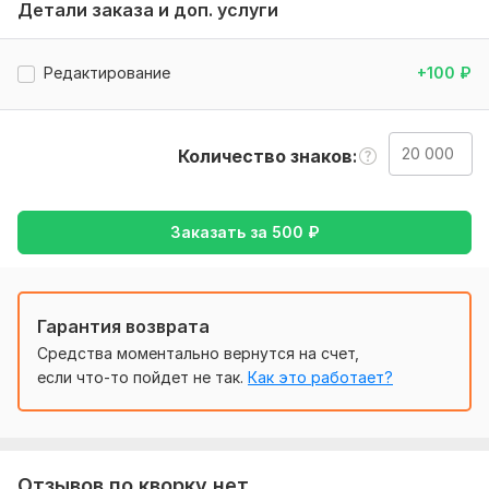
Детали заказа и доп. услуги
Нужно для заказа:
Прислать мне файл на почту. Сообщить о всех своих
Редактирование
+100
₽
требованиях. Также если есть какие-то пожелания по
поводу оформления текстов, можете высказать их.
Объем услуги в кворке:
20 000 знаков
Количество знаков
Заказать за
500
₽
Гарантия возврата
Средства моментально вернутся на счет,
если что-то пойдет не так.
Как это работает?
Отзывов по кворку нет