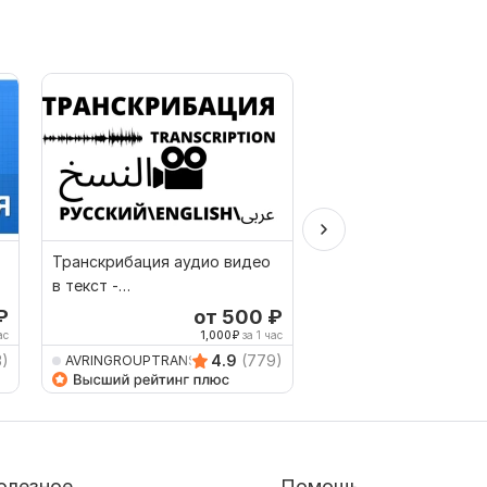
Транскрибация аудио видео
Транскрибация,
в текст -
расшифровка, аудио,
русский,английский,арабский
текст - до 15 мин
₽
от 500
₽
от 
и etc
ас
1,000
₽
за 1 час
6,
3)
4.9
(779)
AVRINGROUPTRANSLATIO
Aleksandra_Mihail
олезное
Помощь