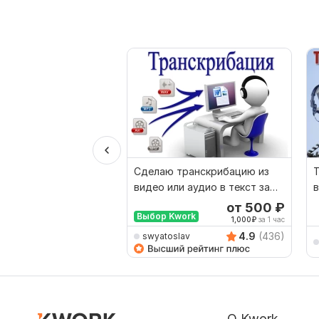
Сделаю транскрибацию из
Т
видео или аудио в текст за
в
сутки
от 500
₽
Выбор Kwork
1,000
₽
за 1 час
4.9
(436)
swyatoslav
О Kwork