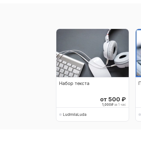
Набор текста
П
от 500
₽
1,000
₽
за 1 час
LudmilaLuda