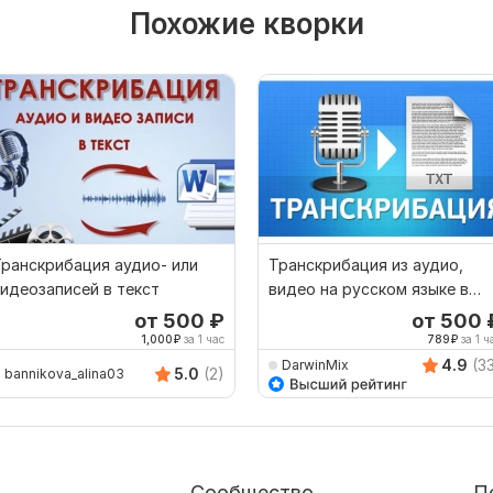
Похожие кворки
ранскрибация аудио- или
Транскрибация из аудио,
идеозаписей в текст
видео на русском языке в
текст
от 500
₽
от 500
1,000
₽
за 1 час
789
₽
за 1 ч
4.9
(3
DarwinMix
5.0
(2)
bannikova_alina03
Сообщество
П