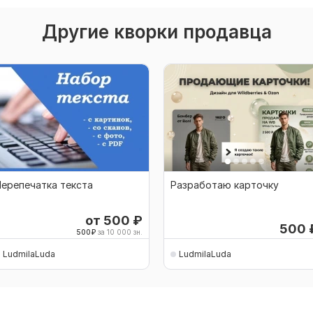
Другие кворки продавца
ерепечатка текста
Разработаю карточку
от 500
₽
500
500
₽
за 10 000 зн.
LudmilaLuda
LudmilaLuda