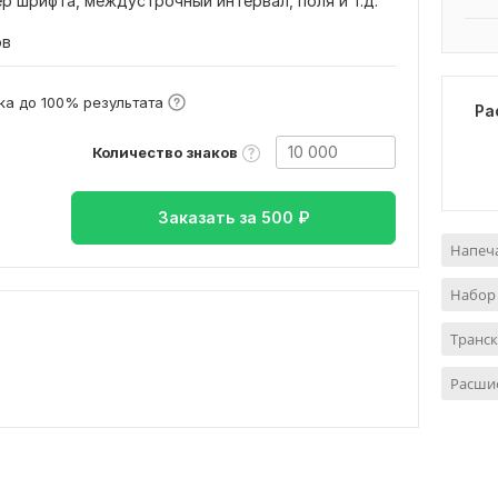
р шрифта, междустрочный интервал, поля и т.д.
ов
а до 100% результата
Ра
Количество знаков
Заказать за
500
₽
Напеча
Набор 
Транск
Расшиф