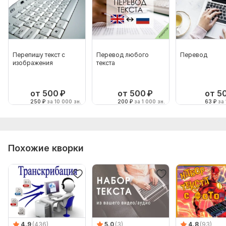
Перепишу текст с
Перевод любого
Перевод
изображения
текста
от 500
₽
от 500
₽
от 5
250
₽
за 10 000 зн.
200
₽
за 1 000 зн.
63
₽
за 
Похожие кворки
4.9
(436)
5.0
(3)
4.8
(93)