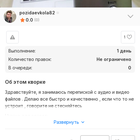
pozidaevkola82
0.0
(0)
1
Выполнение:
1 день
Количество правок:
Не ограничено
В очереди:
0
Об этом кворке
Здравствуйте, я занимаюсь перепиской с аудио и видео
файлов . Делаю все быстро и качественно , если что то не
устроит , говорите не стесняйтесь
Нужно для заказа:
Развернуть
От вас потребуется качественный аудио или видео файл,
что бы я смог все точно и правильно сделать )))