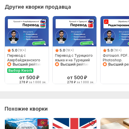
карьера
Другие кворки продавца
Язык перевода:
с Русского на Немецкий
с Немецкого на Русский
Объем услуги в кворке:
1 800 знаков
5.0
(1K+)
5.0
(1K+)
5.0
(1K+)
Перевод с
Перевод с Турецкого
Фотошоп. PDF.
Азербайджанского
языка и на Турецкий
Photoshop.
языка и на
язык от носителя
Обработка и
Азербайджанский
языка
редактирован
Выбор Kwork
язык от носителя
файлов
от 500
₽
от 500
₽
278
₽
за 1 000 зн.
278
₽
за 1 000 зн.
Похожие кворки