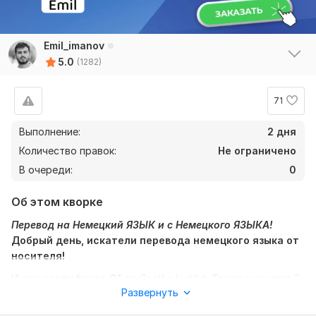
121
1
Emil_imanov
andirpal
1 год назад
A
5.0
(1282)
Спасибо за отличный перевод. Все качественно и 
в срок. Будем сотрудничать дальше, рекомендую!
71
Читать
Ответ продавца
Выполнение:
2 дня
Количество правок:
Не ограничено
В очереди:
0
andirpal
1 год назад
A
Об этом кворке
Спасибо за качественный перевод. Будем 
сотрудничать дальше. Рекомендую!
Перевод на Немецкий ЯЗЫК и с Немецкого ЯЗЫКА!
Добрый день, искатели перевода немецкого языка от
носителя!
Читать
Ответ продавца
Имею
сертификат
C1
от
Goethe
Institut
. Также выучился 2
Развернуть
года в колледже Туризма
в Австрии
Torusimusschule Bad
Gleichenberg
, а также 3 года был студентом
andirpal
1 год назад