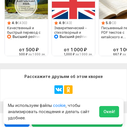
4.9
(430)
4.9
(43)
5.0
(3)
Качественный и
Эквиритмический -
Письменный п
быстрый перевод с
стихотворный и
PDF текстов с
киргизского и на
поющийся - перевод
китайского и
киргизский
песен
английского
от 500
₽
от 1 000
₽
от 1 
500
₽
за 1 000 зн.
1,000
₽
за 1 000 зн.
667
₽
за 
Расскажите друзьям об этом кворке
Показать ещё
Мы используем файлы
cookie
, чтобы
анализировать посещения и делать сайт
Окей!
удобнее.
Чат
Заказать за
500
₽