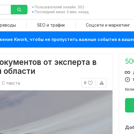
Пользователей онлайн: 302
Последний заказ: 3 мин. назад
ереводы
SEO и трафик
Соцсети и маркетинг
ение Kwork, чтобы не пропустить важные события в ваше
50
окументов от эксперта в
 области
С текста
0
Кол
Доб