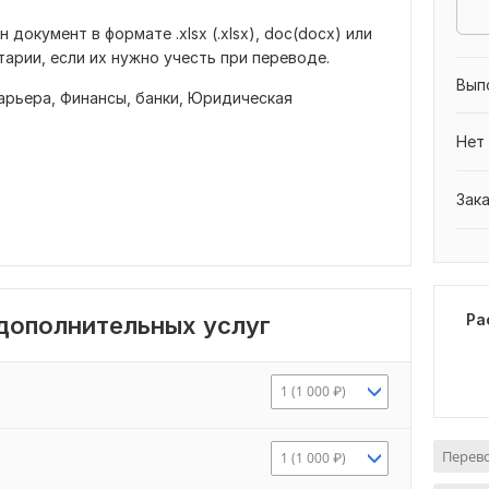
документ в формате .xlsx (.xlsx), doc(docx) или
тарии, если их нужно учесть при переводе.
Вып
карьера,
Финансы, банки,
Юридическая
Нет
Зак
Ра
 дополнительных услуг
1 (1 000 ₽)
Перево
1 (1 000 ₽)