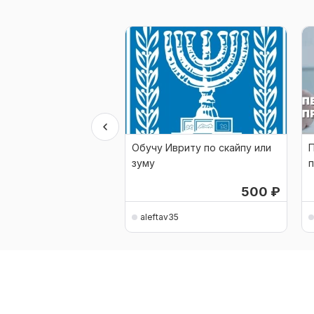
Обучу Ивриту по скайпу или
зуму
500
₽
aleftav35