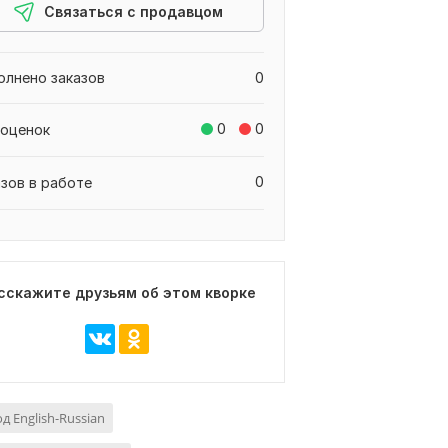
Связаться с продавцом
олнено заказов
0
0
0
 оценок
0
азов в работе
сскажите друзьям об этом кворке
д English-Russian