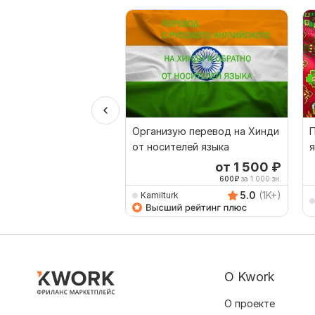
Организую перевод на Хинди
П
от носителей языка
я
о
от 1 500
₽
600
₽
за 1 000 зн.
5.0
(1K+)
Kamilturk
О Kwork
О проекте