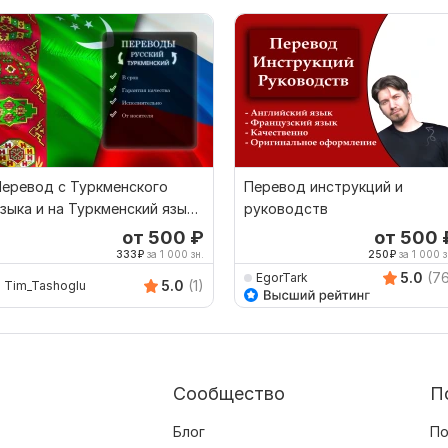
еревод с Туркменского
Перевод инструкций и
зыка и на Туркменский язык
руководств
т носителя
от 500
₽
от 500
333
₽
за 1 000 зн.
250
₽
за 1 000 з
5.0
(7
EgorTark
5.0
(1)
Tim_Tashoglu
Сообщество
П
Блог
По