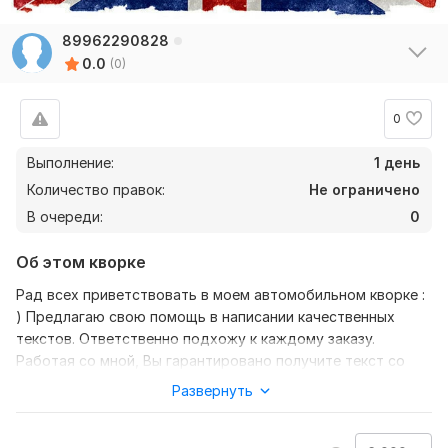
89962290828
0.0
(0)
0
Выполнение:
1 день
Количество правок:
Не ограничено
В очереди:
0
Об этом кворке
Рад всех приветствовать в моем автомобильном кворке :
) Предлагаю свою помощь в написании качественных
текстов. Ответственно подхожу к каждому заказу.
Работая со мной, Вы гарантировано получите текст со
следующими отличительными особенностями:
Развернуть
Уникальность
Структурированность