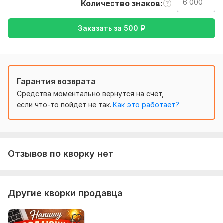
Количество знаков
Осмысленность
Заказать за
500
₽
Легкость, без употребления "клише"
Нужно для заказа:
От заказчика необходимо ТЗ с темой статьи и ключевыми
словами, если они необходимы. Ключевые слова и фразы
Гарантия возврата
должны быть стилистически грамотными
Средства моментально вернутся на счет,
Тематика:
Авто и мото,
Интернет и технологии,
если что-то пойдет не так.
Как это работает?
Медицина и здоровье,
Отдых и развлечения,
Спорт
Язык перевода:
с Русского на Английский
Отзывов по кворку нет
Объем услуги в кворке:
6 000 знаков
Другие кворки продавца