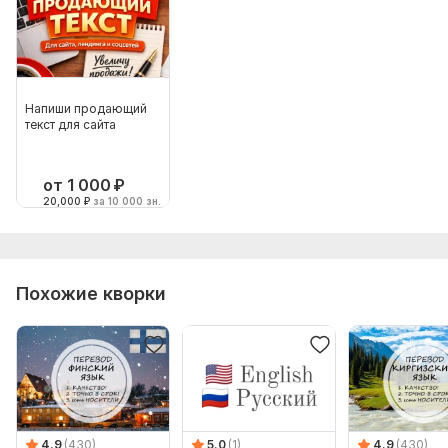
Напиши продающий
текст для сайта
от 1 000
₽
20,000
₽
за 10 000 зн.
Похожие кворки
4.9
(430)
5.0
(1)
4.9
(430)