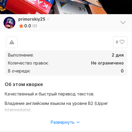
primorskiy25
0.0
(0)
0
Выполнение:
2 дня
Количество правок:
Не ограничено
В очереди:
0
Об этом кворке
Качественный и быстрый перевод текстов.
Владение английским языком на уровне В2 (Upper
Intermediate).
Обширные знания в переводе технической и спец.
Развернуть
документации.