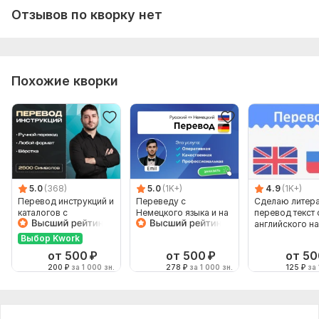
Отзывов по кворку нет
Похожие кворки
5.0
(368)
5.0
(1K+)
4.9
(1K+)
Перевод инструкций и
Переведу с
Сделаю литер
каталогов с
Немецкого языка и на
перевод текст 
Английского на
Немецкий язык от
английского на
Русский и наоборот
носителя языка
русский 4000 
Выбор Kwork
от 500
₽
от 500
₽
от 50
200
₽
за 1 000 зн.
278
₽
за 1 000 зн.
125
₽
за 