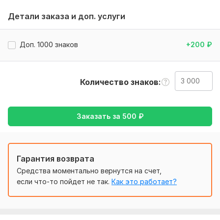
Нужно для заказа:
Детали заказа и доп. услуги
1. Исходный текст (от формата файла зависит скорость
перевода);
Доп. 1000 знаков
+200
₽
2. Все вопросы, возникающие в процессе перевода, прошу
сразу согласовывать.
Тематика:
Кулинария,
Медицина и здоровье,
Количество знаков
Образование и наука,
Работа, карьера,
Строительство
Язык перевода:
с Английского на Русский
Заказать за
500
₽
с Русского на Английский
Объем услуги в кворке:
3 000 знаков
Гарантия возврата
Средства моментально вернутся на счет,
если что-то пойдет не так.
Как это работает?