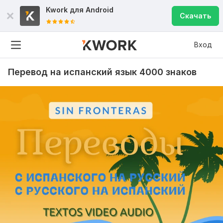
Kwork для
Android
Скачать
Вход
Перевод на испанский язык 4000 знаков
Рейтинги по критериям
Скорость
4.9
Качество
5
Коммуникация
5
182
0