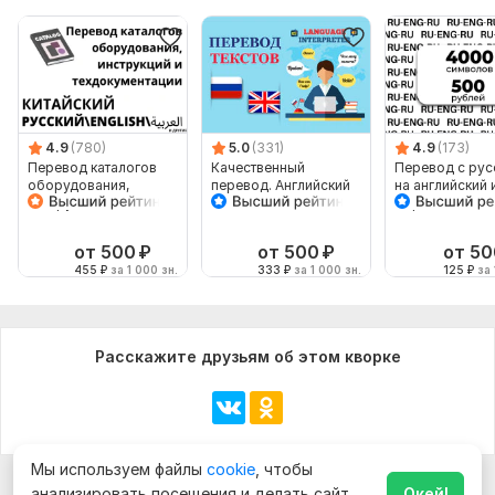
4.9
(780)
5.0
(331)
4.9
(173)
Перевод каталогов
Качественный
Перевод с рус
оборудования,
перевод. Английский
на английский 
инструкций и
язык
обратно
техдокументации
от 500
₽
от 500
₽
от 50
455
₽
за 1 000 зн.
333
₽
за 1 000 зн.
125
₽
за 
Расскажите друзьям об этом кворке
Мы используем файлы
cookie
, чтобы
анализировать посещения и делать сайт
Окей!