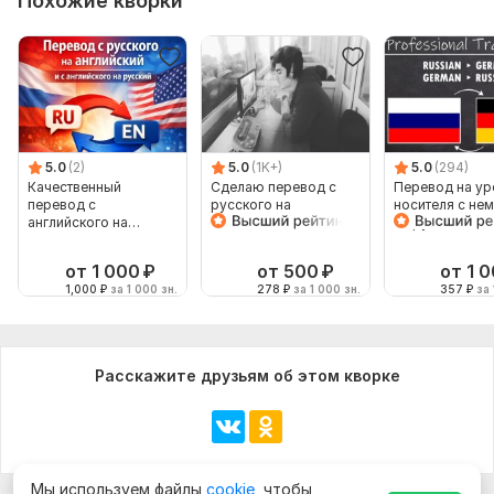
Похожие кворки
5.0
(2)
5.0
(1K+)
5.0
(294)
Качественный
Сделаю перевод с
Перевод на ур
перевод с
русского на
носителя с не
английского на
английский и
на русский язы
русский и наоборот
наоборот
наоборот
от 1 000
₽
от 500
₽
от 1 
1,000
₽
за 1 000 зн.
278
₽
за 1 000 зн.
357
₽
за 
Расскажите друзьям об этом кворке
Мы используем файлы
cookie
, чтобы