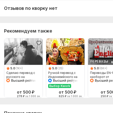
Отзывов по кворку нет
Рекомендуем также
5.0
(1K+)
5.0
(35)
5.0
(6K+)
Сделаю перевод с
Ручной перевод с
Переводы EN-
русского на
Индонезийского на
наоборот от
английский и
Русский и наоборот
профессионал
наоборот
Выбор Kwork
от 500
₽
от 500
₽
от 50
278
₽
за 1 000 зн.
625
₽
за 1 000 зн.
250
₽
за 