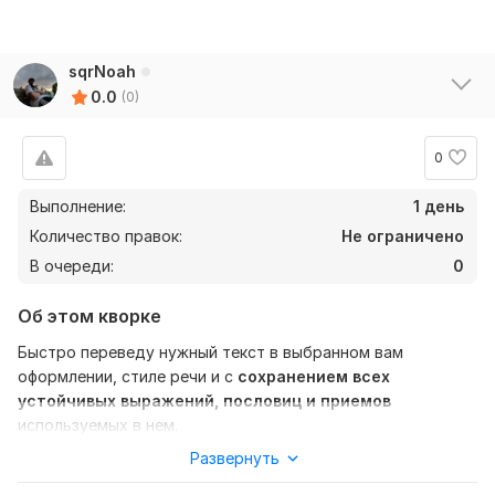
sqrNoah
0.0
(0)
0
Выполнение:
1 день
Количество правок:
Не ограничено
В очереди:
0
Об этом кворке
Быстро переведу нужный текст в выбранном вам
оформлении, стиле речи и с
сохранением всех
устойчивых выражений, пословиц и приемов
используемых в нем.
Развернуть
Нужно для заказа:
Прикрепите файл с любым размером текста, сложностью