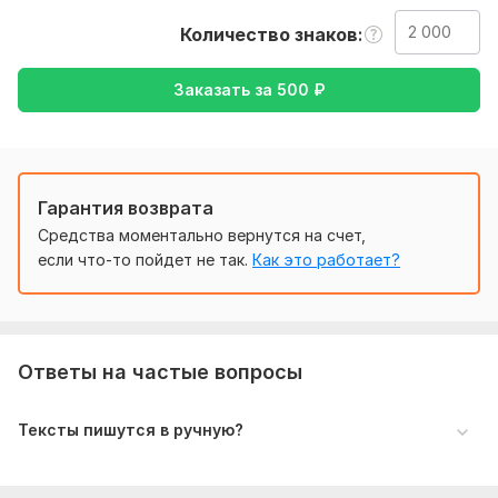
и объясните детали и цели с которыми вы хотите
Количество знаков
перевести данный текст.
Тематика:
Интернет и технологии,
Отдых и развлечения,
Заказать за
500
₽
Спорт,
Хобби и увлечения,
Электроника, гаджеты
Язык перевода:
с Английского на Русский
с Русского на Английский
Гарантия возврата
Объем услуги в кворке:
2 000 знаков
Средства моментально вернутся на счет,
если что-то пойдет не так.
Как это работает?
Ответы на частые вопросы
Тексты пишутся в ручную?