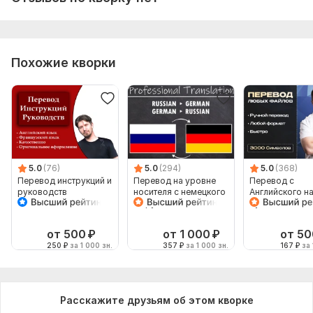
Похожие кворки
5.0
(76)
5.0
(294)
5.0
(368)
Перевод инструкций и
Перевод на уровне
Перевод с
руководств
носителя с немецкого
Английского н
на русский язык и
Русский и нао
наоборот
от 500
₽
от 1 000
₽
от 50
250
₽
за 1 000 зн.
357
₽
за 1 000 зн.
167
₽
за 
Расскажите друзьям об этом кворке