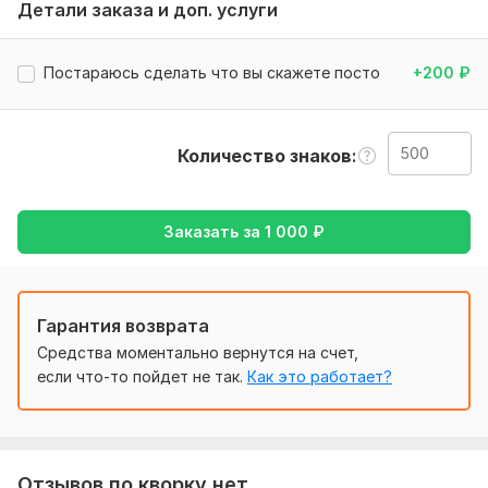
Тематика:
Другое
Детали заказа и доп. услуги
Язык перевода:
с Русского на Английский
Постараюсь сделать что вы скажете посто
+200
₽
с Английского на Русский
Объем услуги в кворке:
500 знаков
Количество знаков
Заказать за
1 000
₽
Гарантия возврата
Средства моментально вернутся на счет,
если что-то пойдет не так.
Как это работает?
Отзывов по кворку нет