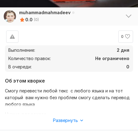
muhammadmahmadeev
0.0
(0)
0
Выполнение:
2 дня
Количество правок:
Не ограничено
В очереди:
0
Об этом кворке
Смогу перевести любой текс с любого языка и на тот
каторый вам нужно без проблем смогу сделать перевод
любого языка
Нужно для заказа:
Развернуть
Смогу сделать фото рекламы и смогу перевести любой
язык на каторый вы хотите и у фото есть 3 уровня.