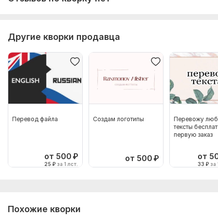
Другие кворки продавца
Перевод файла
Создам логотипы
Перевожу лю
тексты бесплат
первую заказ
от 500
₽
от 5
от 500
₽
25
₽
за 1 лст.
33
₽
за 
Похожие кворки