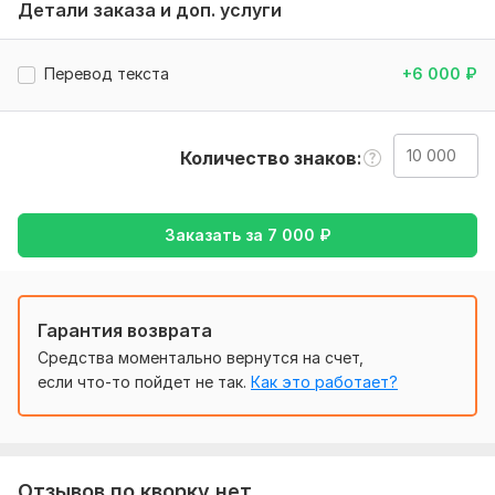
Индивидуальный подход к каждому заказу.
Детали заказа и доп. услуги
Нужно для заказа:
Текст для перевода в удобном формате (Word, PDF, TXT
Перевод текста
+6 000
₽
или другой)
Язык, на который нужно выполнить перевод
Количество знаков
Тематика текста (если важно
Особые пожелания к стилю или оформлению (если есть)
Тематика:
Авто и мото,
Интернет и технологии,
Работа,
Заказать за
7 000
₽
карьера,
Спорт,
Строительство
Язык перевода:
с Английского на Русский
Гарантия возврата
с Русского на Английский
Средства моментально вернутся на счет,
если что-то пойдет не так.
Как это работает?
Объем услуги в кворке:
10 000 знаков
Отзывов по кворку нет