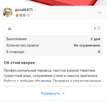
guzal6471
0.0
(0)
0
Выполнение:
2 дня
Количество правок:
Не ограничено
В очереди:
0
Об этом кворке
Профессиональный перевод текстов разной тематики.
Грамотный язык, сохранение стиля и смысла оригинала.
Работа с любыми объемами. Проверка и редактирование
перевода включены. Быстрые сроки выполнения. Перевод
возможен с русского на английский, с английского на
Развернуть
русский и на другие языки при необходимости.
Использование машинного перевода исключено.