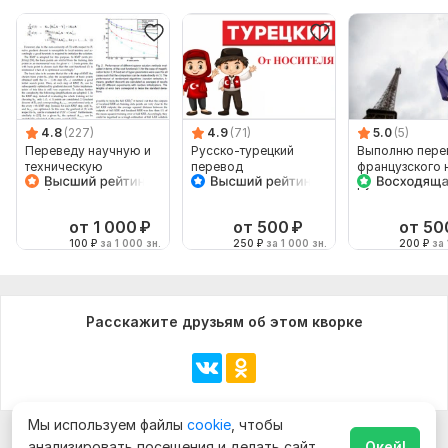
4.8
(227)
4.9
(71)
5.0
(5)
Переведу научную и
Русско-турецкий
Выполню пере
техническую
перевод
французского 
документацию с
русский
английского на
русский
от 1 000
₽
от 500
₽
от 50
100
₽
за 1 000 зн.
250
₽
за 1 000 зн.
200
₽
за 
Расскажите друзьям об этом кворке
Мы используем файлы
cookie
, чтобы
анализировать посещения и делать сайт
Окей!