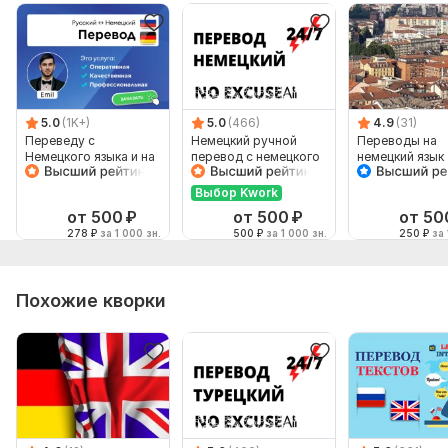
Объем услуги в кворке:
10 000 знаков
5.0
(1K+)
5.0
(466)
4.9
(31)
Переведу с
Немецкий ручной
Переводы на
Немецкого языка и на
перевод с немецкого
немецкий язык
Немецкий язык от
на немецкий
носителя языка
Выбор Kwork
от 500
₽
от 500
₽
от 50
278
₽
за 1 000 зн.
500
₽
за 1 000 зн.
250
₽
за 
Похожие кворки