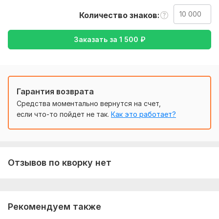
Количество знаков
На:
Русский
Заказать за
1 500
₽
Английский
Немецкий
И эстонский.
Гарантия возврата
Нужно для заказа:
Средства моментально вернутся на счет,
Для верного выполнения задания мне необходим
если что-то пойдет не так.
Как это работает?
материал для перевода. В течении некоторого времени я
пришлю вам выполненную работу
Тематика:
Культура и искусство,
Медицина и здоровье,
Образование и наука,
Работа, карьера,
Туризм и
Отзывов по кворку нет
путешествия
Язык перевода:
с Немецкого на Русский
Рекомендуем также
с Русского на Немецкий