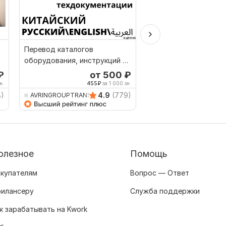
Перевод каталогов
Перевод с английско
оборудования, инструкций и
русский и наоборот 
техдокументации
носителя
₽
от 500
₽
о
н.
455
₽
за 1 000 зн.
167
8)
4.9
(779)
AVRINGROUPTRANSLATIO
Nikine
олезное
Помощь
купателям
Вопрос — Ответ
илансеру
Служба поддержки
к зарабатывать на Kwork