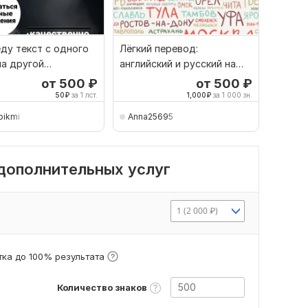
ду текст с одного
Лёгкий перевод:
на другой
английский и русский на
ски-русский
одном дыхании
от 500
₽
от 500
₽
50
₽
за 1 лст.
1,000
₽
за 1 000 зн.
pikmi
Anna25695
 дополнительных услуг
1 (2 000 ₽)
ка до 100% результата
Количество знаков