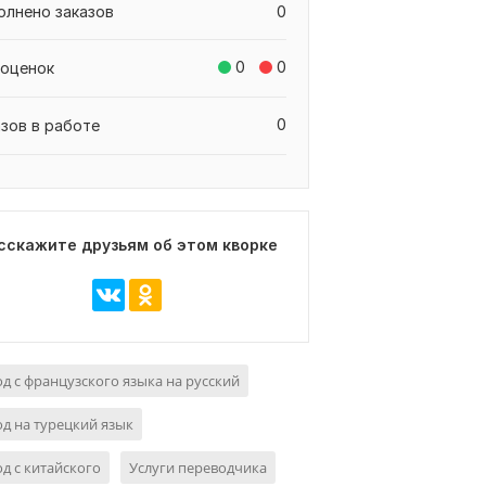
олнено заказов
0
0
0
 оценок
0
азов в работе
сскажите друзьям об этом кворке
д с французского языка на русский
д на турецкий язык
д с китайского
Услуги переводчика