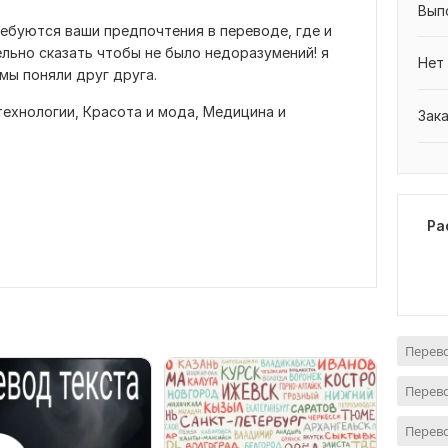
Вып
ебуются ваши предпочтения в переводе, где и
льно сказать чтобы не было недоразумений! я
Нет
мы поняли друг друга.
технологии,
Красота и мода,
Медицина и
Зак
Ра
Перево
Перево
Перево