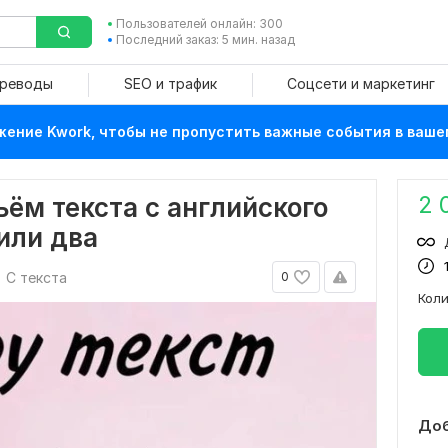
Пользователей онлайн: 300
Последний заказ: 5 мин. назад
ереводы
SEO и трафик
Соцсети и маркетинг
ение Kwork, чтобы не пропустить важные события в ваше
2 
ём текста с английского
 или два
С текста
0
Кол
Доб