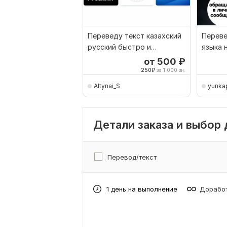
Переведу текст казахский
Переве
русский быстро и
языка 
качественно. За одну
англий
от 500
₽
минут
250
₽
за 1 000 зн.
Altynai_S
yunka
Детали заказа и выбор
Перевод/текст
1 день на выполнение
Доработ