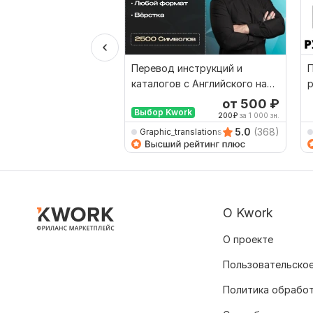
Перевод инструкций и
П
каталогов с Английского на
p
Русский и наоборот
от 500
₽
Выбор Kwork
200
₽
за 1 000 зн.
5.0
(368)
Graphic_translations
О Kwork
О проекте
Пользовательское
Политика обрабо