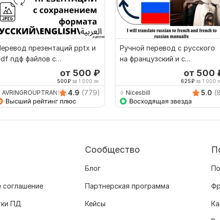
еревод презентаций pptx и
Ручной перевод с русского
df пдф файлов с
на французский и с
сохранением формата
французского на русский
от 500
₽
от 500
500
₽
за 1 000 зн.
625
₽
за 1 000 з
4.9
(779)
5.0
(
AVRINGROUPTRANSLATIO
Nicesbill
Сообщество
П
Блог
По
 соглашение
Партнерская программа
Фр
тки ПД
Кейсы
Ка