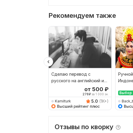
Рекомендуем также
Сделаю перевод с
Ручной
русского на английский и
Индоне
наоборот
Русски
от 500
₽
Выбор 
278
₽
за 1 000 зн.
5.0
(1K+)
Kamilturk
Back_
Отзывы по кворку