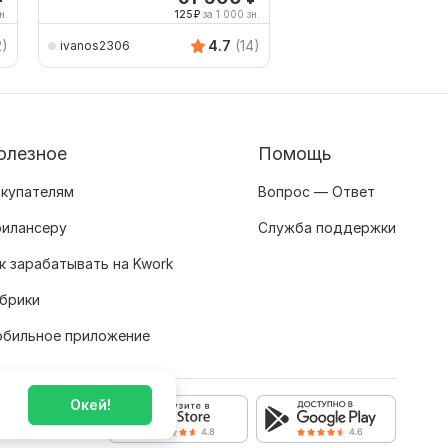
н.
125
₽
за 1 000 зн.
500
repetitorfrenchru
2)
4.7
(14)
ivanos2306
олезное
Помощь
купателям
Вопрос — Ответ
илансеру
Служба поддержки
к зарабатывать на Kwork
брики
бильное приложение
Окей!