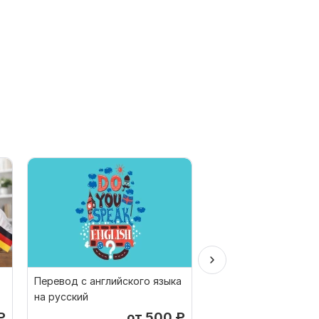
Перевод с английского языка
Грамотно переведу 
на русский
итальянского и на
итальянский
₽
от 500
₽
о