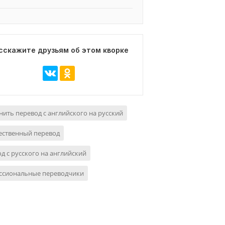
сскажите друзьям об этом кворке
ить перевод с английского на русский
ественный перевод
д с русского на английский
ссиональные переводчики