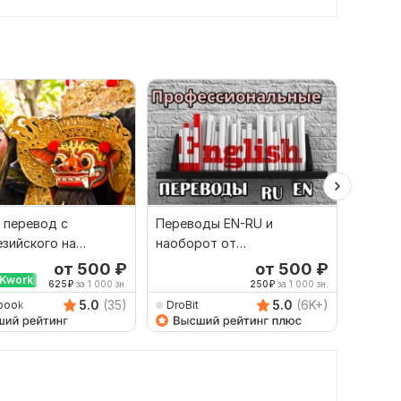
 перевод с
Переводы EN-RU и
Качест
зийского на
наоборот от
русско
й и наоборот
профессионала
язык и
от 500
₽
от 500
₽
Kwork
625
₽
за 1 000 зн.
250
₽
за 1 000 зн.
5.0
(35)
5.0
(6K+)
book
DroBit
Damet