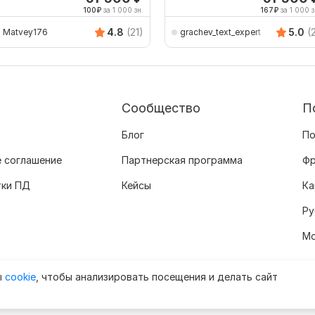
100
₽
за 1 000 зн.
167
₽
за 1 000 з
4.8
(21)
5.0
(
Matvey176
grachev_text_expert
Сообщество
П
Блог
По
 соглашение
Партнерская программа
Фр
тки ПД
Кейсы
Ка
Ру
Мо
ы
cookie
, чтобы анализировать посещения и делать сайт