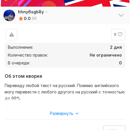
hhny6sgb8y
0.0
(0)
0
Выполнение:
2 дня
Количество правок:
Не ограничено
В очереди:
0
Об этом кворке
Переведу любой текст на русский. Помимо английского
могу перевести с любого другого на русский с точностью
до 99%.
Нужно для заказа:
Развернуть
Чтобы выполнить ваш заказ, мне потребуется задание.
Цена зависит от объема текста. Также можете прислать
доп файлы.