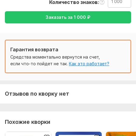
Количество знаков
Тематика:
Красота и мода,
Кулинария,
Медицина и
здоровье,
Образование и наука,
Хобби и увлечения
Заказать за
1 000
₽
Язык перевода:
с Английского на Русский
с Русского на Английский
Гарантия возврата
Объем услуги в кворке:
1 000 знаков
Средства моментально вернутся на счет,
если что-то пойдет не так.
Как это работает?
Отзывов по кворку нет
Похожие кворки