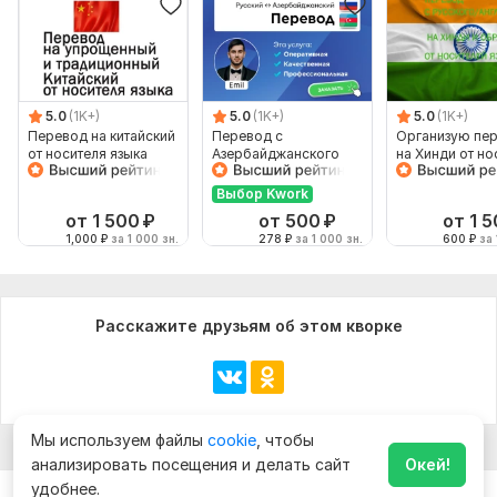
5.0
(1K+)
5.0
(1K+)
5.0
(1K+)
Перевод на китайский
Перевод с
Организую пе
от носителя языка
Азербайджанского
на Хинди от но
языка и на
языка
Азербайджанский
Выбор Kwork
язык от носителя
от 1 500
₽
от 500
₽
от 1 
1,000
₽
за 1 000 зн.
278
₽
за 1 000 зн.
600
₽
за 
Расскажите друзьям об этом кворке
Мы используем файлы
cookie
, чтобы
анализировать посещения и делать сайт
Окей!
удобнее.