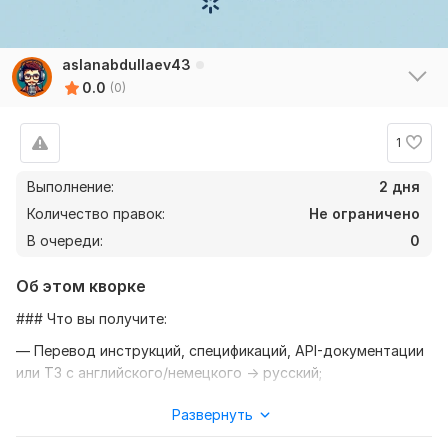
aslanabdullaev43
0.0
(0)
1
Выполнение:
2 дня
Количество правок:
Не ограничено
В очереди:
0
Об этом кворке
### Что вы получите:
— Перевод инструкций, спецификаций, API-документации
или ТЗ с английского/немецкого → русский;
— **Адаптацию терминов** под отрасль (IT, инженерия,
Развернуть
автоматизация);