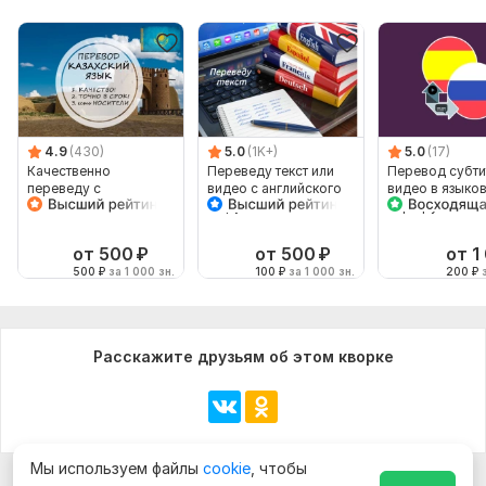
4.9
(430)
5.0
(1K+)
5.0
(17)
Качественно
Переведу текст или
Перевод субти
переведу с
видео с английского
видео в языко
казахского и на
на русский и
паре русский-
казахский
наоборот
испанский
от 500
₽
от 500
₽
от 1
500
₽
за 1 000 зн.
100
₽
за 1 000 зн.
200
₽
з
Расскажите друзьям об этом кворке
Мы используем файлы
cookie
, чтобы