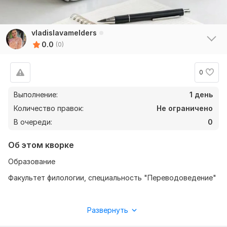
vladislavamelders
0.0
(0)
0
Выполнение:
1 день
Количество правок:
Не ограничено
В очереди:
0
Об этом кворке
Образование
Факультет филологии, специальность "Переводоведение"
Навыки:
Развернуть
• Выполнение письменного и устного перевода