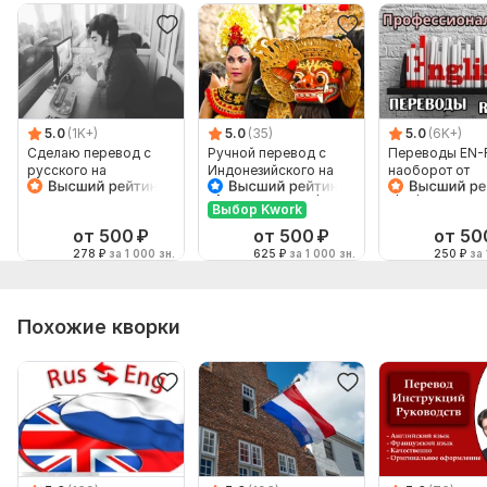
5.0
(1K+)
5.0
(35)
5.0
(6K+)
Сделаю перевод с
Ручной перевод с
Переводы EN-
русского на
Индонезийского на
наоборот от
английский и
Русский и наоборот
профессионал
наоборот
Выбор Kwork
от 500
₽
от 500
₽
от 50
278
₽
за 1 000 зн.
625
₽
за 1 000 зн.
250
₽
за 
Похожие кворки