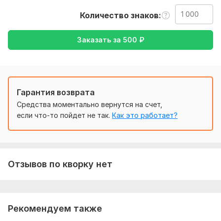
переводить текст.
Количество знаков
Тематика:
Другое
Заказать за
500
₽
Язык перевода:
с Русского на Английский
с Английского на Русский
Объем услуги в кворке:
1 000 знаков
Гарантия возврата
Средства моментально вернутся на счет,
если что-то пойдет не так.
Как это работает?
Отзывов по кворку нет
Рекомендуем также