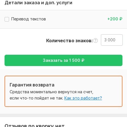
Детали заказа и доп. услуги
Тематика:
Авто и мото,
Спорт,
Туризм и путешествия,
Финансы, банки,
Электроника, гаджеты
Перевод текстов
+200
₽
Язык перевода:
с Английского на Русский
с Русского на Английский
Количество знаков
Объем услуги в кворке:
3 000 знаков
Заказать за
1 500
₽
Гарантия возврата
Средства моментально вернутся на счет,
если что-то пойдет не так.
Как это работает?
Отзывов по кворку нет