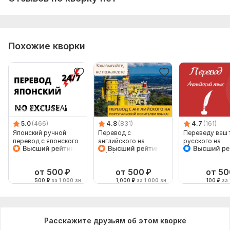
Похожие кворки
5.0
(466)
4.8
(831)
4.7
(161)
Японский ручной
Перевод с
Переведу ваш т
перевод с японского
английского на
русского на
на японский
португальский и
английский
наоборот
от 500
₽
от 500
₽
от 50
500
₽
за 1 000 зн.
1,000
₽
за 1 000 зн.
100
₽
за 
Расскажите друзьям об этом кворке