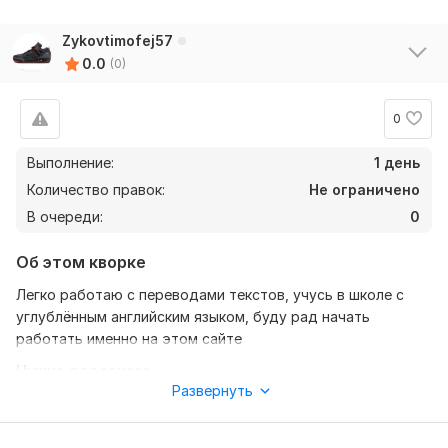
Zykovtimofej57
0.0
(0)
0
Выполнение:
1 день
Количество правок:
Не ограничено
В очереди:
0
Об этом кворке
Легко работаю с переводами текстов, учусь в школе с
углублëнным английским языком, буду рад начать
работать именно на этом сайте
Нужно для заказа:
Развернуть
Я хочу получить такую работу чтоб она оплачивалась по
себе стоимости , но не дешевле, АТО какой в этом будет
смысл