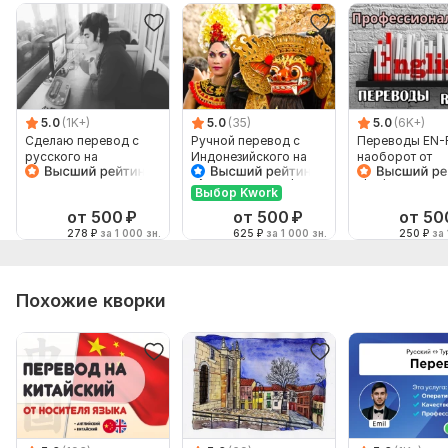
Язык перевода:
с Английского на Русский
с Русского на Английский
Объем услуги в кворке:
1 000 знаков
5.0
(1K+)
5.0
(35)
5.0
(6K+)
Сделаю перевод с
Ручной перевод с
Переводы EN-
русского на
Индонезийского на
наоборот от
английский и
Русский и наоборот
профессионал
наоборот
Выбор Kwork
от 500
₽
от 500
₽
от 50
278
₽
за 1 000 зн.
625
₽
за 1 000 зн.
250
₽
за 
Похожие кворки