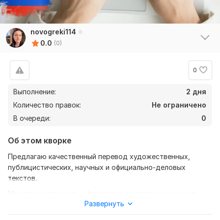
novogreki114
0.0
(0)
0
Выполнение:
2 дня
Количество правок:
Не ограничено
В очереди:
0
Об этом кворке
Предлагаю качественный перевод художественных,
публицистических, научных и официально-деловых
текстов.
Моя специализация — филология иностранных языков —
Развернуть
объединяет глубокое знание лингвистики и практические
навыки, необходимые для точного и выразительного