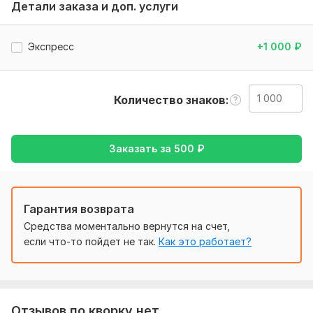
Детали заказа и доп. услуги
текста.
Тематика:
Красота и мода,
Культура и искусство,
Отдых
Экспресс
+1 000
₽
и развлечения,
Семья, дети,
Туризм и путешествия
Язык перевода:
с Английского на Русский
Количество знаков
с Русского на Английский
Объем услуги в кворке:
1 000 знаков
Заказать за
500
₽
Гарантия возврата
Средства моментально вернутся на счет,
если что-то пойдет не так.
Как это работает?
Отзывов по кворку нет