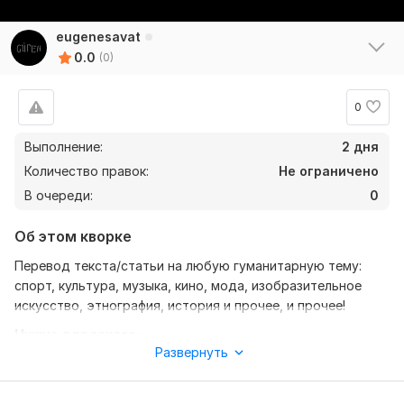
eugenesavat
0.0
(0)
0
Выполнение:
2 дня
Количество правок:
Не ограничено
В очереди:
0
Об этом кворке
Перевод текста/статьи на любую гуманитарную тему:
спорт, культура, музыка, кино, мода, изобразительное
искусство, этнография, история и прочее, и прочее!
Нужно для заказа:
Развернуть
От вас требуется загрузить продукт подлежащий
переводу и расписать главные положения перевода как
можно подробнее: стиль, буквальность(точность), цель