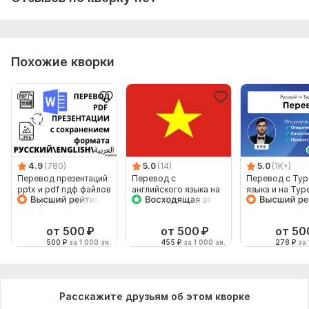
Похожие кворки
4.9
(780)
5.0
(14)
5.0
(1K+)
Перевод презентаций
Перевод с
Перевод с Тур
pptx и pdf пдф файлов
английского языка на
языка и на Тур
с сохранением
вьетнамский язык
язык от носите
формата
языка
от 500
₽
от 500
₽
от 50
500
₽
за 1 000 зн.
455
₽
за 1 000 зн.
278
₽
за 
Расскажите друзьям об этом кворке